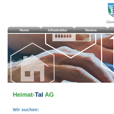
Geme
Home
Infrastruktur
Vereine
Heimat-
Tal
AG
Wir suchen: