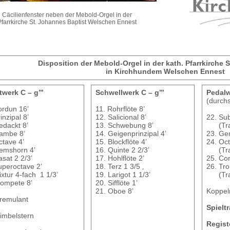
Cäcilienfenster neben der Mebold-Orgel in der
Pfarrkirche St. Johannes Baptist Welschen Ennest
Disposition der Mebold-Orgel in der kath. Pfarrkirche 
in Kirchhundem Welschen Ennest
werk C – g’’’
Schwellwerk C – g’’’
Pedal
(durch
rdun 16’
11. Rohrflöte 8’
inzipal 8’
12. Salicional 8’
22. Su
dackt 8’
13. Schwebung 8’
(Trans
ambe 8’
14. Geigenprinzipal 4’
23. Ge
tave 4’
15. Blockflöte 4’
24. Oct
emshorn 4’
16. Quinte 2 2/3’
(Tran
sat 2 2/3’
17. Hohlflöte 2’
25. Co
peroctave 2’
18. Terz 1 3/5 ‚
26. Tr
xtur 4-fach 1 1/3’
19. Larigot 1 1/3’
(Tran
rompete 8’
20. Sifflöte 1’
21. Oboe 8’
Koppeln:
mulant
Spieltr
belstern
Regist