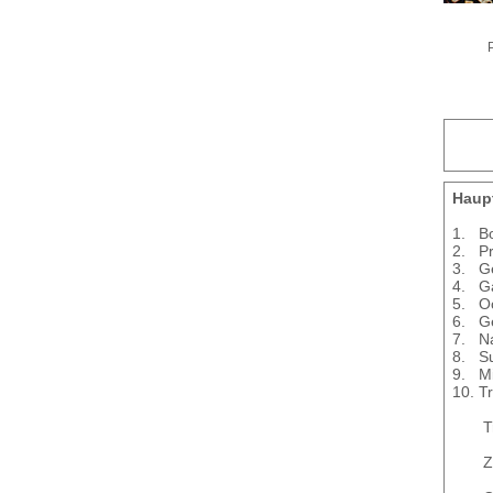
Haupt
1. Bo
2. Pr
3. Ge
4. G
5. Oc
6. G
7. Na
8. Su
9. Mi
10. T
Tre
Zim