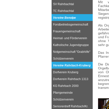
Mit v
SV Rahrbachtal
Fachke
Mitarb
TC Rahrbachtal
Siegen
registr
Vereine Benolpe
Forstbetriebsgemeinschaft
Als Or
Arbeit
Frauengemeinschaft
gefähr
und Fr
Heimat- und Förderverein
ohne V
sehr g
Katholische Jugendgruppe
Notgemeinschaft "Grabhilfe"
Das In
Pfarrer
Schützenverein
Die Di
Vereine Rahrbach-Kruberg
Orgelb
von O
Dorfverein Kruberg
Ennest
Dorfverein Rahrbach 1313
anzutr
begre
KG Rahrbach 2000
transmi
Pfarrgemeinde
Schützenverein
Seniorentreff Rahrbach/Kr.