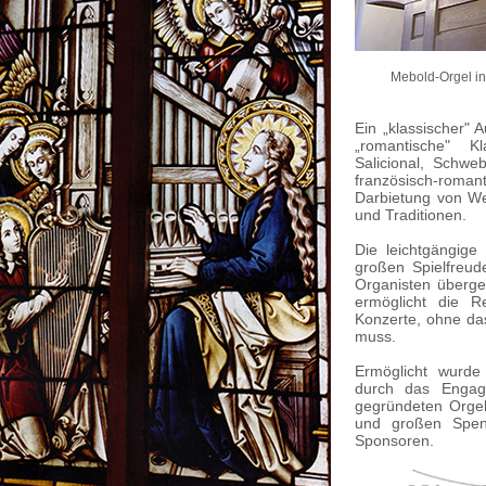
Mebold-Orgel in 
Ein „klassischer"
„romantische" K
Salicional, Schwe
französisch-roman
Darbietung von We
und Traditionen.
Die leichtgängige
großen Spielfreud
Organisten überge
ermöglicht die Re
Konzerte, ohne das
muss.
Ermöglicht wurde
durch das Engag
gegründeten Orgel
und großen Spen
Sponsoren.