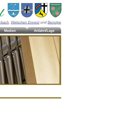
rbach
,
Welschen Ennest
und
Benolpe
Medien
Anfahrt/Lage