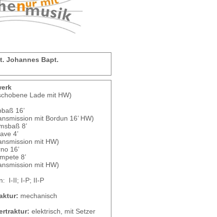
St. Johannes Bapt.
werk
schobene Lade mit HW)
bbaß 16’
mission mit Bordun 16’ HW)
msbaß 8’
ave 4’
smission mit HW)
rno 16’
ompete 8’
smission mit HW)
 I-II; I-P; II-P
aktur:
mechanisch
ertraktur:
elektrisch, mit Setzer