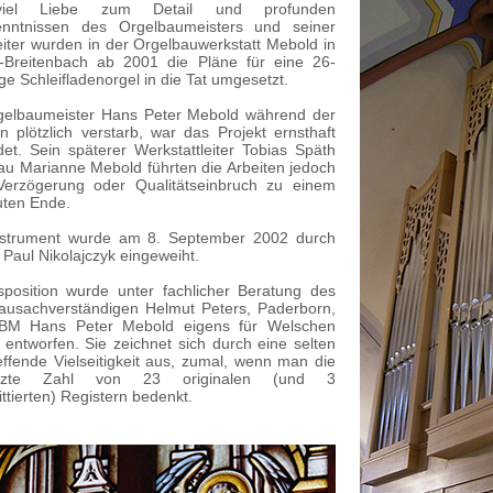
iel Liebe zum Detail und profunden
nntnissen des Orgelbaumeisters und seiner
eiter wurden in der Orgelbauwerkstatt Mebold in
-Breitenbach ab 2001 die Pläne für eine 26-
ige Schleifladenorgel in die Tat umgesetzt.
gelbaumeister Hans Peter Mebold während der
en plötzlich verstarb, war das Projekt ernsthaft
det. Sein späterer Werkstattleiter Tobias Späth
au Marianne Mebold führten die Arbeiten jedoch
erzögerung oder Qualitätseinbruch zu einem
uten Ende.
strument wurde am 8. September 2002 durch
 Paul Nikolajczyk eingeweiht.
sposition wurde unter fachlicher Beratung des
ausachverständigen Helmut Peters, Paderborn,
BM Hans Peter Mebold eigens für Welschen
 entworfen. Sie zeichnet sich durch eine selten
effende Vielseitigkeit aus, zumal, wenn man die
nzte Zahl von 23 originalen (und 3
ttierten) Registern bedenkt.