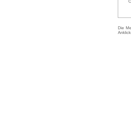
Cre
Die Me
Anklic