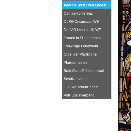
Vereine Welschen Ennest
Caritas-Konferenz
DLRG Ortsgruppe WE
Dorf AG Impulse für WE
Frauen in St. Johannes
Freiwillige Feuerwehr
Orgel der Pfarrkirche
Pfarrgemeinde
Schießsportfr. Lennestadt
Schützenverein
TTC WelschenEnnest
VdK Sozialverband